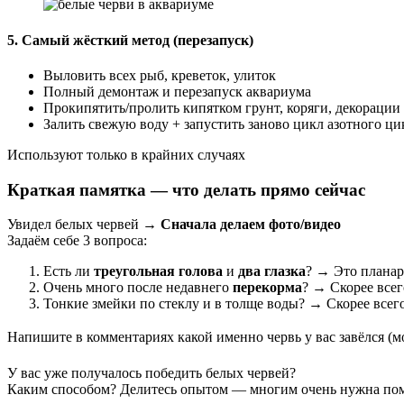
5. Самый жёсткий метод (перезапуск)
Выловить всех рыб, креветок, улиток
Полный демонтаж и перезапуск аквариума
Прокипятить/пролить кипятком грунт, коряги, декорации
Залить свежую воду + запустить заново цикл азотного ци
Используют только в крайних случаях
Краткая памятка — что делать прямо сейчас
Увидел белых червей →
Сначала делаем фото/видео
Задаём себе 3 вопроса:
Есть ли
треугольная голова
и
два глазка
? → Это планар
Очень много после недавнего
перекорма
? → Скорее все
Тонкие змейки по стеклу и в толще воды? → Скорее всег
Напишите в комментариях какой именно червь у вас завёлся 
У вас уже получалось победить белых червей?
Каким способом? Делитесь опытом — многим очень нужна по