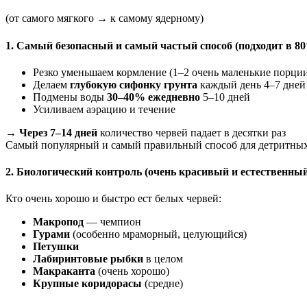
(от самого мягкого → к самому ядерному)
1. Самый безопасный и самый частый способ (подходит в 8
Резко уменьшаем кормление (1–2 очень маленькие порции
Делаем
глубокую сифонку грунта
каждый день 4–7 дней
Подмены воды
30–40% ежедневно
5–10 дней
Усиливаем аэрацию и течение
→
Через 7–14 дней
количество червей падает в десятки раз
Самый популярный и самый правильный способ для детритных
2. Биологический контроль (очень красивый и естественный
Кто очень хорошо и быстро ест белых червей:
Макропод
— чемпион
Гурами
(особенно мраморный, целующийся)
Петушки
Лабиринтовые рыбки
в целом
Макраканта
(очень хорошо)
Крупные коридорасы
(средне)