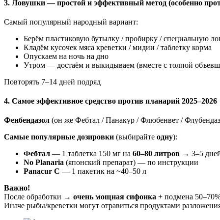
3. Ловушки — простой и эффективный метод (особенно про
Самый популярный народный вариант:
Берём пластиковую бутылку / пробирку / специальную л
Кладём кусочек мяса креветки / мидии / таблетку корма
Опускаем на ночь на дно
Утром — достаём и выкидываем (вместе с толпой объевш
Повторять 7–14 дней подряд
4. Самое эффективное средство против
планарий
2025–2026
Фенбендазол
(он же Фебтал / Панакур / Флюбенвет / Флубендаз
Самые популярные дозировки
(выбирайте
одну
):
Фебтал
— 1 таблетка 150 мг на
60–80 литров
→ 3–5 дней
No Planaria
(японский препарат) — по инструкции
Panacur C
— 1 пакетик на ~40–50 л
Важно!
После обработки →
очень мощная сифонка
+ подмена 50–70
Иначе рыбы/креветки могут отравиться продуктами разложени