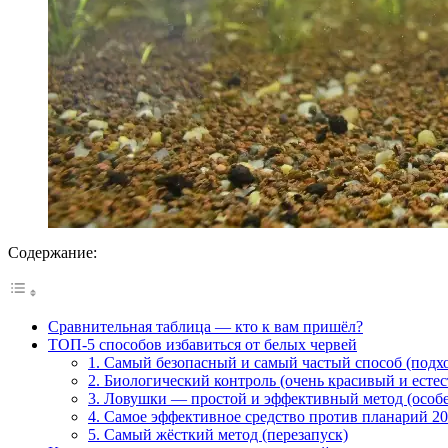
Содержание:
Сравнительная таблица — кто к вам пришёл?
ТОП-5 способов избавиться от белых червей
1. Самый безопасный и самый частый способ (подхо
2. Биологический контроль (очень красивый и есте
3. Ловушки — простой и эффективный метод (особ
4. Самое эффективное средство против планарий 2
5. Самый жёсткий метод (перезапуск)