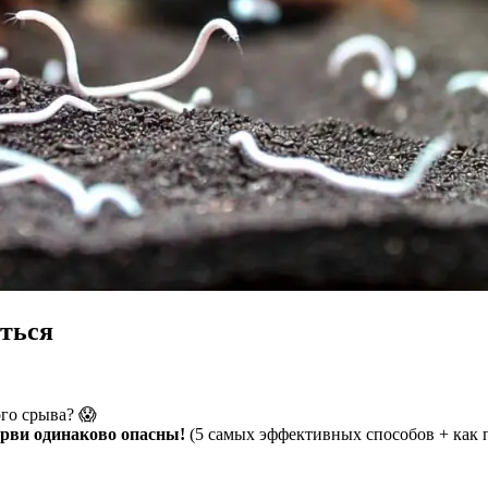
иться
го срыва? 😱
ерви одинаково опасны!
(5 самых эффективных способов + как п