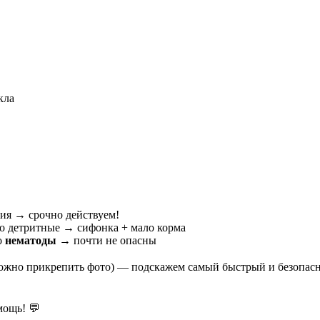
кла
ия → срочно действуем!
го детритные → сифонка + мало корма
о
нематоды
→ почти не опасны
(можно прикрепить фото) — подскажем самый быстрый и безопас
мощь! 💬