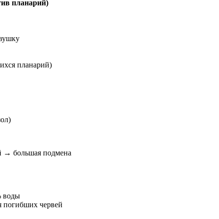
тив планарий)
овушку
ихся планарий)
ол)
 → большая подмена
% воды
я погибших червей