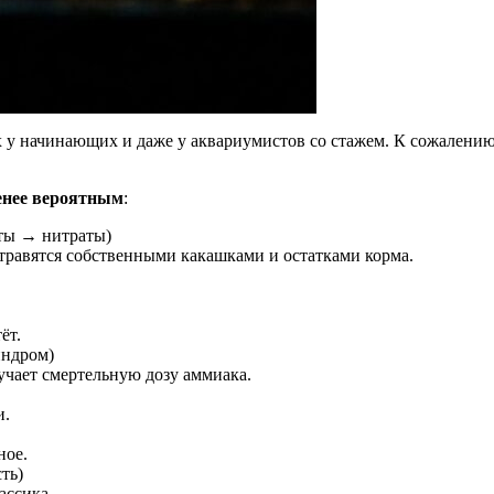
 у начинающих и даже у аквариумистов со стажем. К сожалению,
енее вероятным
:
ты → нитраты)
травятся собственными какашками и остатками корма.
ёт.
индром)
учает смертельную дозу аммиака.
и.
ное.
ть)
ассика.