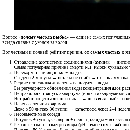
Вопрос «
почему умерла рыбка
» — один из самых популярных
всегда связана с уходом за водой.
Вот честный и полный рейтинг причин,
от самых частых к м
Отравление азотистыми соединениями (аммиак → нитри
Самая популярная причина смерти №1. Рыбки буквально 
Перекорм и гниющий корм на дне
Съедено 2 минуты → остальное гниёт → скачок аммиака.
Редкие или слишком маленькие подмены воды
Без регулярного обновления воды концентрация ядов раст
Неправильный запуск аквариума (новый аквариумный с
Нет работающего азотного цикла → первая же рыбка пол
Перенаселение аквариума
Даже в 50 литрах 30 гуппи → катастрофа через 2–4 недел
Несовместимые соседи
Петушок + гуппи, скалярия + неон, цихлиды + всё осталь
Резкие скачки параметров воды (pH, температура, жёсткос
Подмена 50 % холодной водопроводной воды за раз — кл