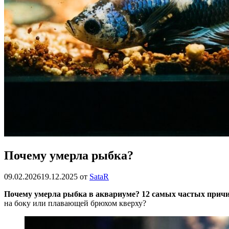
Почему умерла рыбка?
09.02.2026
19.12.2025
от
SataR
Почему умерла рыбка в аквариуме? 12 самых частых причи
на боку или плавающей брюхом кверху?