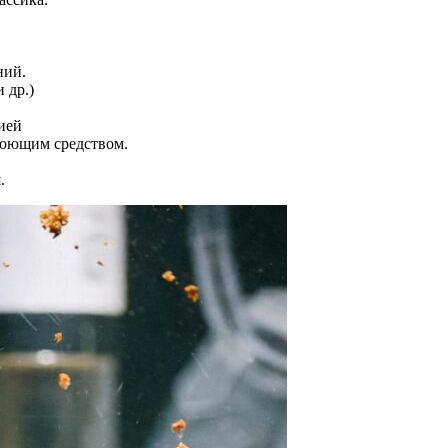
ний.
 др.)
ией
моющим средством.
.