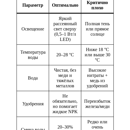
Критично
Параметр
Оптимально
плохо
Яркий
рассеянный
Полная тень
Освещение
свет сверху
или прямое
(0,5–1 Вт/л
солнце
LED)
Ниже 18 °C
Температура
20–28 °C
или выше 30
воды
°C
Чистая, без
Высокие
меди и
нитраты +
Вода
тяжёлых
медь из
металлов
удобрений
Не
обязательно,
Переизбыток
Удобрения
но помогает
железа/меди
жидкое NPK
Редко или
20–30%
очень
Смена воды