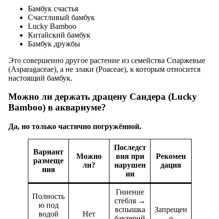
Бамбук счастья
Счастливый бамбук
Lucky Bamboo
Китайский бамбук
Бамбук дружбы
Это совершенно другое растение из семейства Спаржевые
(Asparagaceae), а не злаки (Poaceae), к которым относится
настоящий бамбук.
Можно ли держать драцену Сандера (Lucky
Bamboo) в аквариуме?
Да, но только частично погружённой.
Последст
Вариант
Можно
вия при
Рекомен
размеще
ли?
нарушен
дация
ния
ии
Гниение
Полность
стебля →
ю под
вспышка
Запрещен
водой
Нет
бактерий
о