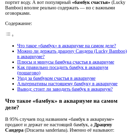
портит воду. А вот популярный
«бамбук счастья»
(Lucky
Bamboo) вполне реально содержать — но с важными
оговорками.
Содержание:
Что такое «бамбук» в аквариуме на самом деле?
Можно ли держать драцену Сандера (Lucky Bamboo)
в аквариуме?
Плюсы и минусы бамбука счастья в аквариуме
Как правильно посадить бамбук в аквариум
(пошагово)
Уход за бамбуком счастья в аквариуме
Альтернативы настоящему бамбуку в аквариуме
Вывод: стоит ли заводить бамбук в аквариум?
Что такое «бамбук» в аквариуме на самом
деле?
В 95% случаев под названием «бамбук в аквариуме»
продают и держат не настоящий бамбук, а
Драцену
Сандера
(Dracaena sanderiana). Именно её называют: