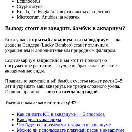
Echinodorus
Cryptocoryne
Rotala, Ludwigia (для вертикальных акцентов)
Microsorum, Anubias на корягах
Вывод: стоит ли заводить бамбук в аквариум?
Если у вас
открытый аквариум
или
палюдариум
—
да
,
драцена Сандера (Lucky Bamboo) станет отличным
украшением и дополнительным природным фильтром.
Если аквариум
закрытый
и вы хотите полностью
погруженное растение — лучше выбрать классические
аквариумные виды.
Правильно размещённый бамбук счастья может расти 2–5
лет и украшать ваш аквариум, не требуя сложного ухода.
Главное правило —
листья всегда над водой
.
Удачного вам акваскейпинга! 🌿🐟
Как снизить KH в аквариуме — 5 способов
Как сделать аквариум
Что будет если измельчить коралл в аквариуме
Можно ли использовать пляжный песок в аквариуме