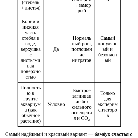
(стебель
→ замор
+ листья)
рыб
Корни и
нижняя
часть
стебля в
Нормаль
Самый
воде,
ный рост,
популярн
верхушка
Да
поглощен
ый и
с
ие
безопасн
листьями
нитратов
ый
над
поверхно
стью
Полность
Быстрое
ю в
Только
загниван
грунте
для
ие без
аквариум
Условно
эксперим
сильного
а (как
ентаторо
освещени
обычное
в
я и CO₂
растение)
Самый надёжный и красивый вариант —
бамбук счастья с