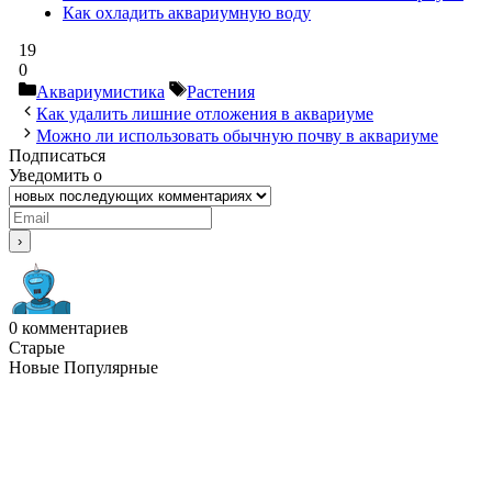
Как охладить аквариумную воду
19
0
Рубрики
Метки
Аквариумистика
Растения
Как удалить лишние отложения в аквариуме
Можно ли использовать обычную почву в аквариуме
Подписаться
Уведомить о
0
комментариев
Старые
Новые
Популярные