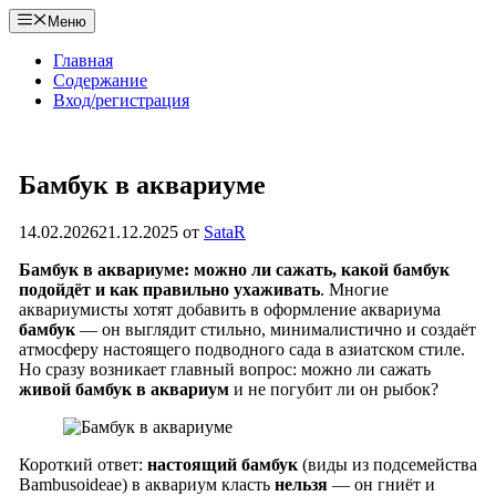
Перейти
Меню
к
содержимому
Главная
Содержание
Вход/регистрация
Бамбук в аквариуме
14.02.2026
21.12.2025
от
SataR
Бамбук в аквариуме: можно ли сажать, какой бамбук
подойдёт и как правильно ухаживать
. Многие
аквариумисты хотят добавить в оформление аквариума
бамбук
— он выглядит стильно, минималистично и создаёт
атмосферу настоящего подводного сада в азиатском стиле.
Но сразу возникает главный вопрос: можно ли сажать
живой бамбук в аквариум
и не погубит ли он рыбок?
Короткий ответ:
настоящий бамбук
(виды из подсемейства
Bambusoideae) в аквариум класть
нельзя
— он гниёт и