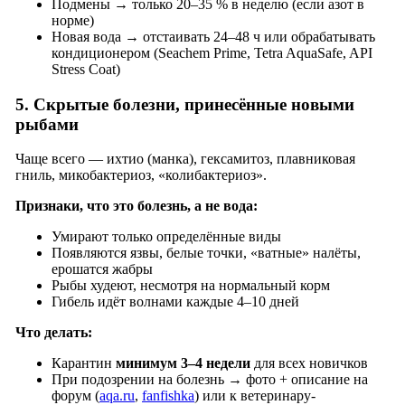
Подмены → только 20–35 % в неделю (если азот в
норме)
Новая вода → отстаивать 24–48 ч или обрабатывать
кондиционером (Seachem Prime, Tetra AquaSafe, API
Stress Coat)
5. Скрытые болезни, принесённые новыми
рыбами
Чаще всего — ихтио (манка), гексамитоз, плавниковая
гниль, микобактериоз, «колибактериоз».
Признаки, что это болезнь, а не вода:
Умирают только определённые виды
Появляются язвы, белые точки, «ватные» налёты,
ерошатся жабры
Рыбы худеют, несмотря на нормальный корм
Гибель идёт волнами каждые 4–10 дней
Что делать:
Карантин
минимум 3–4 недели
для всех новичков
При подозрении на болезнь → фото + описание на
форум (
aqa.ru
,
fanfishka
) или к ветеринару-