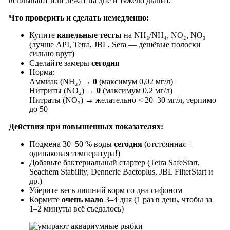
всплывают или лежат на дне и тяжело дышат.
Что проверить и сделать немедленно:
Купите
капельные тесты
на NH₃/NH₄, NO₂, NO₃
(лучше API, Tetra, JBL, Sera — дешёвые полоски
сильно врут)
Сделайте замеры
сегодня
Норма:
Аммиак (NH₃) →
0
(максимум 0,02 мг/л)
Нитриты (NO₂) →
0
(максимум 0,2 мг/л)
Нитраты (NO₃) → желательно < 20–30 мг/л, терпимо
до 50
Действия при повышенных показателях:
Подмена 30–50 % воды
сегодня
(отстоянная +
одинаковая температура!)
Добавьте бактериальный стартер (Tetra SafeStart,
Seachem Stability, Dennerle Bactoplus, JBL FilterStart и
др.)
Уберите весь лишний корм со дна сифоном
Кормите
очень мало
3–4 дня (1 раз в день, чтобы за
1–2 минуты всё съедалось)