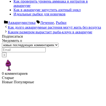
Как проверить уровень аммиака и нитратов в
аквариуме
Как в аквариуме запустить азотный цикл
Идеальные рыбки для новичков
Рубрики
Метки
Аквариумистика
Лечение
,
Рыбки
Как долго аквариумные растения могут жить без воздуха
Каким размером вырастает рыба-клоун в аквариуме
Подписаться
Уведомить о
0
комментариев
Старые
Новые
Популярные