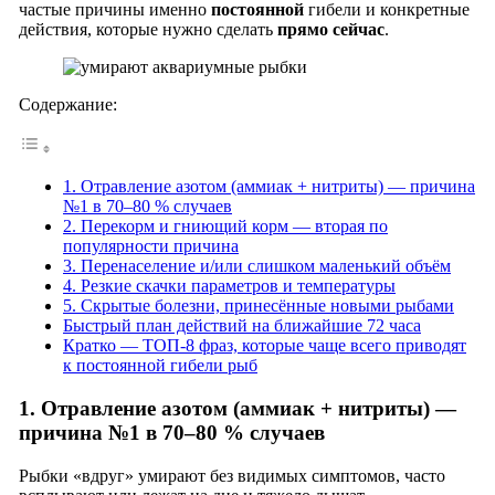
частые причины именно
постоянной
гибели и конкретные
действия, которые нужно сделать
прямо сейчас
.
Содержание:
1. Отравление азотом (аммиак + нитриты) — причина
№1 в 70–80 % случаев
2. Перекорм и гниющий корм — вторая по
популярности причина
3. Перенаселение и/или слишком маленький объём
4. Резкие скачки параметров и температуры
5. Скрытые болезни, принесённые новыми рыбами
Быстрый план действий на ближайшие 72 часа
Кратко — ТОП-8 фраз, которые чаще всего приводят
к постоянной гибели рыб
1. Отравление азотом (аммиак + нитриты) —
причина №1 в 70–80 % случаев
Рыбки «вдруг» умирают без видимых симптомов, часто