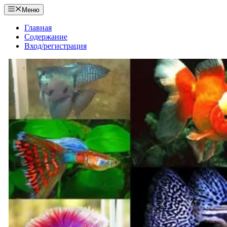
Перейти
Меню
к
содержимому
Главная
Содержание
Вход/регистрация