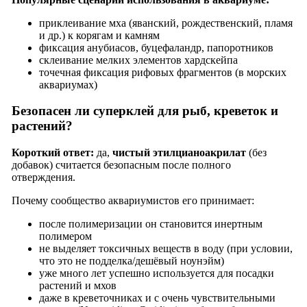
приклеивание мха (яванский, рождественский, пламя
и др.) к корягам и камням
фиксация анубиасов, буцефаландр, папоротников
склеивание мелких элементов хардскейпа
точечная фиксация рифовых фрагментов (в морских
аквариумах)
Безопасен ли суперклей для рыб, креветок и
растений?
Короткий ответ:
да,
чистый этилцианоакрилат
(без
добавок) считается безопасным после полного
отверждения.
Почему сообщество аквариумистов его принимает:
после полимеризации он становится инертным
полимером
не выделяет токсичных веществ в воду (при условии,
что это не подделка/дешёвый ноунэйм)
уже много лет успешно используется для посадки
растений и мхов
даже в креветочниках и с очень чувствительными