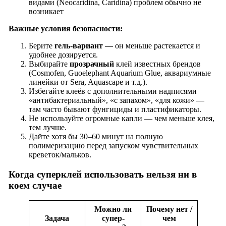
видами (Neocaridina, Caridina) проблем обычно не
возникает
Важные условия безопасности:
Берите
гель-вариант
— он меньше растекается и
удобнее дозируется.
Выбирайте
прозрачный
клей известных брендов
(Cosmofen, Guoelephant Aquarium Glue, аквариумные
линейки от Sera, Aquascape и т.д.).
Избегайте клеёв с дополнительными надписями
«антибактериальный», «с запахом», «для кожи» —
там часто бывают фунгициды и пластификаторы.
Не используйте огромные капли — чем меньше клея,
тем лучше.
Дайте хотя бы 30–60 минут на полную
полимеризацию перед запуском чувствительных
креветок/мальков.
Когда суперклей использовать
нельзя
ни в
коем случае
Можно ли
Почему нет /
Задача
супер-
чем