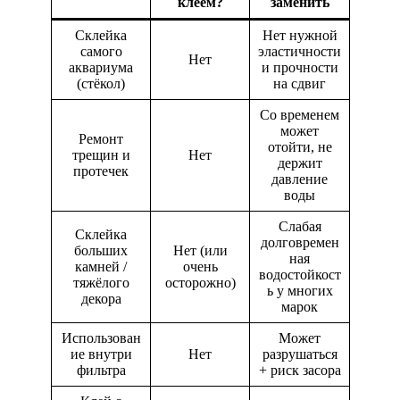
клеем?
заменить
Склейка
Нет нужной
самого
эластичности
Нет
аквариума
и прочности
(стёкол)
на сдвиг
Со временем
может
Ремонт
отойти, не
трещин и
Нет
держит
протечек
давление
воды
Слабая
Склейка
долговремен
больших
Нет (или
ная
камней /
очень
водостойкост
тяжёлого
осторожно)
ь у многих
декора
марок
Использован
Может
ие внутри
Нет
разрушаться
фильтра
+ риск засора