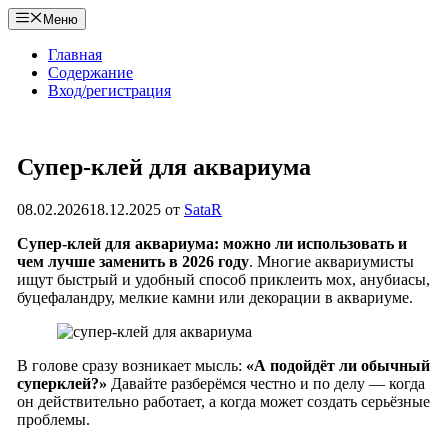
Перейти
Меню
к
содержимому
Главная
Содержание
Вход/регистрация
Супер-клей для аквариума
08.02.2026
18.12.2025
от
SataR
Супер-клей для аквариума: можно ли использовать и
чем лучше заменить в 2026 году
. Многие аквариумисты
ищут быстрый и удобный способ приклеить мох, анубиасы,
буцефаландру, мелкие камни или декорации в аквариуме.
В голове сразу возникает мысль:
«А подойдёт ли обычный
суперклей?»
Давайте разберёмся честно и по делу — когда
он действительно работает, а когда может создать серьёзные
проблемы.