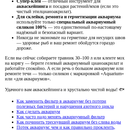
Супер-клей
— отличный инструмент для
акваскейпинга
и посадки растений/мхов (если это
чистый этилцианоакрилат).
Для склейки, ремонта и герметизации аквариума
используйте только
специальный аквариумный
силикон 100%
— это единственный по-настоящему
надёжный и безопасный вариант.
Никогда не экономьте на герметике для несущих швов
— здоровье рыб и ваш ремонт обойдутся гораздо
дороже.
Если вы сейчас собираете травник 30–100 л или клеите мох
на корягу — берите гелевый аквариумный цианоакрилат и
работайте спокойно. А если речь о большом аквариуме или
ремонте течи — только силикон с маркировкой «Aquarium»
или «для аквариумов».
Удачного вам акваскейпинга и хрустально чистой воды! 🐟
Как заменить фильтр в аквариуме без потери
полезных бактерий и нарушения азотного цикла
Как сделать аквариум
Как часто надо менять аквариумный фильтр
Как починить треснувший аквариум без слива воды
Потек аквариум: чем и как правильно проклеить,