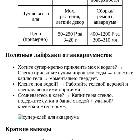
Мох,
Сборка/
Лучше всего
растения,
ремонт
для
лёгкий декор
аквариума
Цена
50–250 ₽ за
400–1200 ₽ за
(примерно)
3–20 г
300–310 мл
Полезные лайфхаки от аквариумистов
Хотите супер-крепко приклеить мох к коряге? →
Слегка присыпьте сухим порошком соды → нанесите
каплю геля → моментально твердеет.
Клеите под водой? → Работайте гелевой версией и
очень маленькими порциями.
Сомневаетесь в клее? → Капните на стекло,
подержите сутки в банке с водой + улиткой/
креветкой-«тестером».
Краткие выводы