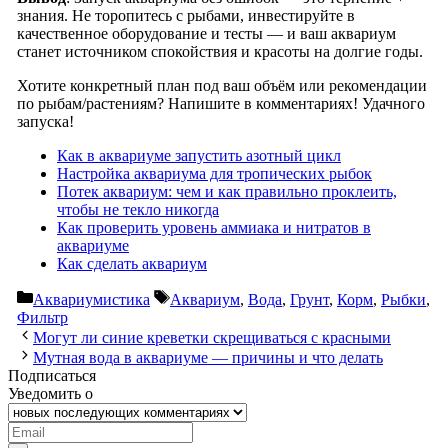
знания. Не торопитесь с рыбами, инвестируйте в
качественное оборудование и тесты — и ваш аквариум
станет источником спокойствия и красоты на долгие годы.
Хотите конкретный план под ваш объём или рекомендации
по рыбам/растениям? Напишите в комментариях! Удачного
запуска!
Как в аквариуме запустить азотный цикл
Настройка аквариума для тропических рыбок
Потек аквариум: чем и как правильно проклеить,
чтобы не текло никогда
Как проверить уровень аммиака и нитратов в
аквариуме
Как сделать аквариум
Рубрики
Метки
Аквариумистика
Аквариум
,
Вода
,
Грунт
,
Корм
,
Рыбки
,
Фильтр
Могут ли синие креветки скрещиваться с красными
Мутная вода в аквариуме — причины и что делать
Подписаться
Уведомить о