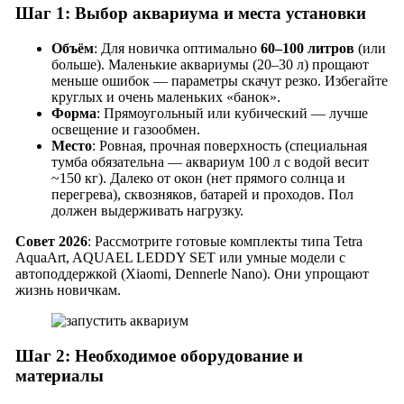
Шаг 1: Выбор аквариума и места установки
Объём
: Для новичка оптимально
60–100 литров
(или
больше). Маленькие аквариумы (20–30 л) прощают
меньше ошибок — параметры скачут резко. Избегайте
круглых и очень маленьких «банок».
Форма
: Прямоугольный или кубический — лучше
освещение и газообмен.
Место
: Ровная, прочная поверхность (специальная
тумба обязательна — аквариум 100 л с водой весит
~150 кг). Далеко от окон (нет прямого солнца и
перегрева), сквозняков, батарей и проходов. Пол
должен выдерживать нагрузку.
Совет 2026
: Рассмотрите готовые комплекты типа Tetra
AquaArt, AQUAEL LEDDY SET или умные модели с
автоподдержкой (Xiaomi, Dennerle Nano). Они упрощают
жизнь новичкам.
Шаг 2: Необходимое оборудование и
материалы