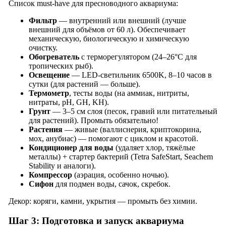
Список must-have для пресноводного аквариума:
Фильтр
— внутренний или внешний (лучше
внешний для объёмов от 60 л). Обеспечивает
механическую, биологическую и химическую
очистку.
Обогреватель
с терморегулятором (24–26°C для
тропических рыб).
Освещение
— LED-светильник 6500K, 8–10 часов в
сутки (для растений — больше).
Термометр
, тесты воды (на аммиак, нитриты,
нитраты, pH, GH, KH).
Грунт
— 3–5 см слоя (песок, гравий или питательный
для растений). Промыть обязательно!
Растения
— живые (валлиснерия, криптокорина,
мох, анубиас) — помогают с циклом и красотой.
Кондиционер для воды
(удаляет хлор, тяжёлые
металлы) + стартер бактерий (Tetra SafeStart, Seachem
Stability и аналоги).
Компрессор
(аэрация, особенно ночью).
Сифон
для подмен воды, сачок, скребок.
Декор: коряги, камни, укрытия — промыть без химии.
Шаг 3: Подготовка и запуск аквариума