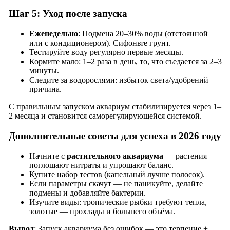
Шаг 5: Уход после запуска
Еженедельно
: Подмена 20–30% воды (отстоянной
или с кондиционером). Сифоньте грунт.
Тестируйте воду регулярно первые месяцы.
Кормите мало: 1–2 раза в день, то, что съедается за 2–3
минуты.
Следите за водорослями: избыток света/удобрений —
причина.
С правильным запуском аквариум стабилизируется через 1–
2 месяца и становится саморегулирующейся системой.
Дополнительные советы для успеха в 2026 году
Начните с
растительного аквариума
— растения
поглощают нитраты и упрощают баланс.
Купите набор тестов (капельный лучше полосок).
Если параметры скачут — не паникуйте, делайте
подмены и добавляйте бактерии.
Изучите виды: тропические рыбки требуют тепла,
золотые — прохлады и большего объёма.
Вывод
: Запуск аквариума без ошибок — это терпение +