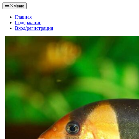
Перейти
Меню
к
содержимому
Главная
Содержание
Вход/регистрация