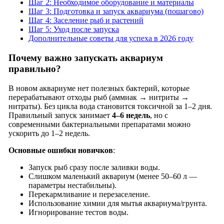
Шаг 2: Необходимое оборудование и материалы
Шаг 3: Подготовка и запуск аквариума (пошагово)
Шаг 4: Заселение рыб и растений
Шаг 5: Уход после запуска
Дополнительные советы для успеха в 2026 году
Почему важно запускать аквариум
правильно?
В новом аквариуме нет полезных бактерий, которые
перерабатывают отходы рыб (аммиак → нитриты →
нитраты). Без цикла вода становится токсичной за 1–2 дня.
Правильный запуск занимает
4–6 недель
, но с
современными бактериальными препаратами можно
ускорить до 1–2 недель.
Основные ошибки новичков
:
Запуск рыб сразу после заливки воды.
Слишком маленький аквариум (менее 50–60 л —
параметры нестабильны).
Перекармливание и перезаселение.
Использование химии для мытья аквариума/грунта.
Игнорирование тестов воды.