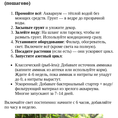
(пошагово)
Промойте всё
: Аквариум — тёплой водой без
моющих средств. Грунт — в ведре до прозрачной
воды.
Засыпьте грунт
и уложите декор.
Залейте воду
: На шланг или тарелку, чтобы не
размыть грунт. Используйте кондиционер сразу.
Установите оборудование
: Фильтр, обогреватель,
свет. Включите всё (кроме света на полную).
Посадите растения
(если есть) — они ускоряют цикл.
Запустите азотный цикл
:
Классический (рыб-less): Добавьте источник аммиака
(капните аммиак из аптеки или используйте корм).
Ждите 4–6 недель, пока аммиак и нитриты не упадут
до 0, а нитраты вырастут.
Ускоренный: Добавьте бактериальный стартер + воду/
фильтрующий материал из зрелого аквариума.
Многие запускают за 7–14 дней.
Включайте свет постепенно: начните с 6 часов, добавляйте
по часу в неделю.